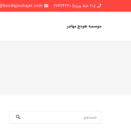
(20 خط ویژه) 26424230
o@hoodajmohajer.com
موسسه هودج مهاجر
جستجو
برای: