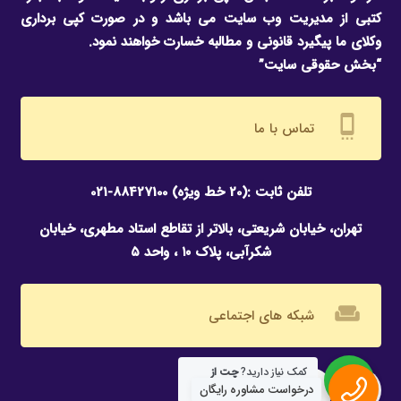
کتبی از مدیریت وب سایت می باشد و در صورت کپی برداری
وکلای ما پیگیرد قانونی و مطالبه خسارت خواهند نمود.
“بخش حقوقی سایت”
settings_cell
تماس با ما
تلفن ثابت :(20 خط ویژه) 88427100-021
تهران، خیابان شریعتی، بالاتر از تقاطع استاد مطهری، خیابان
شکرآبی، پلاک ۱۰ ، واحد ۵
weekend
شبکه های اجتماعی
کمک نیاز دارید?
چت از
طریق واتساپ
درخواست مشاوره رایگان