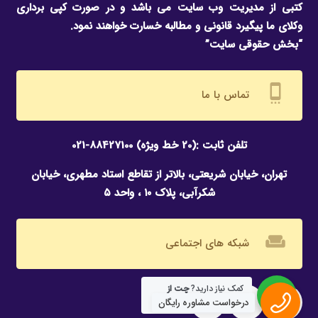
کتبی از مدیریت وب سایت می باشد و در صورت کپی برداری
وکلای ما پیگیرد قانونی و مطالبه خسارت خواهند نمود.
“بخش حقوقی سایت”
settings_cell
تماس با ما
تلفن ثابت :(20 خط ویژه) 88427100-021
تهران، خیابان شریعتی، بالاتر از تقاطع استاد مطهری، خیابان
شکرآبی، پلاک ۱۰ ، واحد ۵
weekend
شبکه های اجتماعی
کمک نیاز دارید?
چت از
طریق واتساپ
درخواست مشاوره رایگان