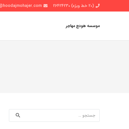
(20 خط ویژه) 26424230
o@hoodajmohajer.com
موسسه هودج مهاجر
جستجو
برای: