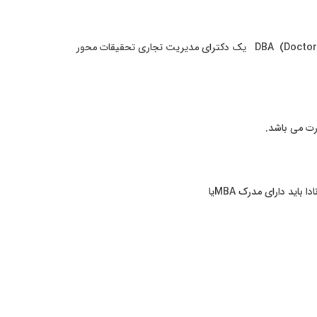
تحصیل در کانادا DBA ، تحصیل در رشته DBA (Doctor of Business Administration) یک دکترای مدیریت تجاری تحقیقات محور